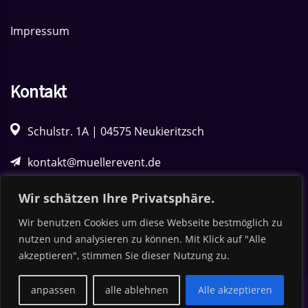
Impressum
Kontakt
Schulstr. 1A | 04575 Neukieritzsch
kontakt@muellerevent.de
034342 50563
Wir schätzen Ihre Privatsphäre.
Wir benutzen Cookies um diese Webseite bestmöglich zu
0170 5861971
nutzen und analysieren zu können. Mit Klick auf "Alle
akzeptieren", stimmen Sie dieser Nutzung zu.
anpassen
alle ablehnen
Alle akzeptieren
Copyright © 2025 MüllerEvent Veranstaltungstechnik