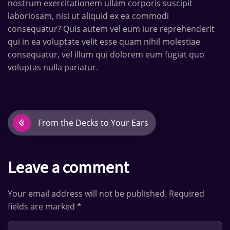
nostrum exercitationem ullam corporis suscipit
laboriosam, nisi ut aliquid ex ea commodi
consequatur? Quis autem vel eum iure reprehenderit
qui in ea voluptate velit esse quam nihil molestiae
consequatur, vel illum qui dolorem eum fugiat quo
voluptas nulla pariatur.
B
From the Decks to Your Ears
e
i
Leave a comment
t
Your email address will not be published. Required
r
fields are marked *
a