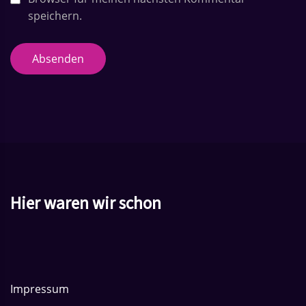
i
speichern.
o
Absenden
n
Hier waren wir schon
Impressum