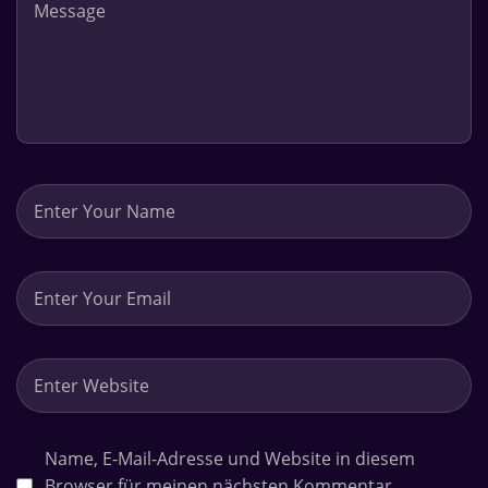
g
s
n
a
v
i
g
a
t
Name, E-Mail-Adresse und Website in diesem
Browser für meinen nächsten Kommentar